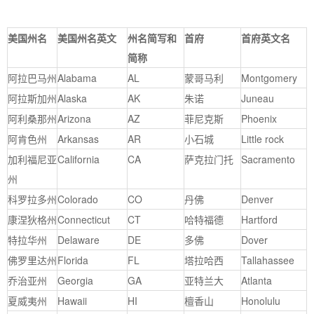
美国州名
美国州名英文
州名简写和
首府
首府英文名
简称
阿拉巴马州
Alabama
AL
蒙哥马利
Montgomery
阿拉斯加州
Alaska
AK
朱诺
Juneau
阿利桑那州
Arizona
AZ
菲尼克斯
Phoenix
阿肯色州
Arkansas
AR
小石城
Little rock
加利福尼亚
California
CA
萨克拉门托
Sacramento
州
科罗拉多州
Colorado
CO
丹佛
Denver
康涅狄格州
Connecticut
CT
哈特福德
Hartford
特拉华州
Delaware
DE
多佛
Dover
佛罗里达州
Florida
FL
塔拉哈西
Tallahassee
乔治亚州
Georgia
GA
亚特兰大
Atlanta
夏威夷州
Hawaii
HI
檀香山
Honolulu