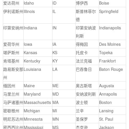
爱达荷州
Idaho
ID
博伊西
Boise
伊利诺斯州
Illinois
IL
斯普林菲尔
Springfield
德
印第安纳州
Indiana
IN
印第安纳波
Indianapolis
利斯
爱荷华州
Iowa
IA
得梅因
Des Moines
堪萨斯州
Kansas
KS
托皮卡
Topeka
肯塔基州
Kentucky
KY
法兰克福
Frankfort
路易斯安那
Louisiana
LA
巴吞鲁日
Baton Rouge
州
缅因州
Maine
ME
奥古斯塔
Augusta
马里兰州
Maryland
MD
安纳波利斯
Annapolis
马萨诸塞州
Massachusetts
MA
波士顿
Boston
密歇根州
Michigan
MI
兰辛
Lansing
明尼苏达州
Minnesota
MN
圣保罗
St. Paul
密西西比州
Mississippi
MS
杰克逊
Jackson