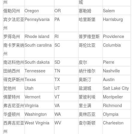
州
城
俄勒冈州
Oregon
OR
塞勒姆
Salem
宾夕法尼亚
Pennsylvania
PA
哈里斯堡
Harrisburg
州
罗得岛州
Rhode island
RI
普罗维登斯
Providence
南卡罗来纳
South carolina
SC
哥伦比亚
Columbia
州
南达科他州
South dakota
SD
皮尔
Pierre
田纳西州
Tennessee
TN
纳什维尔
Nashville
得克萨斯州
Texas
TX
奥斯汀
Austin
犹他州
Utah
UT
盐湖城
Salt Lake City
佛蒙特州
Vermont
VT
蒙彼利埃
Montpelier
弗吉尼亚州
Virginia
VA
里士满
Richmond
华盛顿州
Washington
WA
奥林匹亚
Olympia
西弗吉尼亚
West Virginia
WV
查尔斯顿
Charleston
州