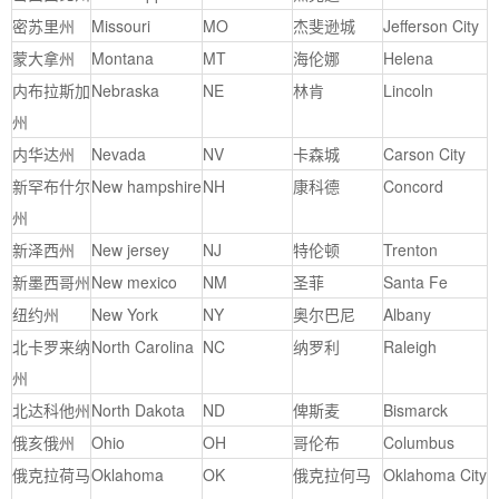
密苏里州
Missouri
MO
杰斐逊城
Jefferson City
蒙大拿州
Montana
MT
海伦娜
Helena
内布拉斯加
Nebraska
NE
林肯
Lincoln
州
内华达州
Nevada
NV
卡森城
Carson City
新罕布什尔
New hampshire
NH
康科德
Concord
州
新泽西州
New jersey
NJ
特伦顿
Trenton
新墨西哥州
New mexico
NM
圣菲
Santa Fe
纽约州
New York
NY
奥尔巴尼
Albany
北卡罗来纳
North Carolina
NC
纳罗利
Raleigh
州
北达科他州
North Dakota
ND
俾斯麦
Bismarck
俄亥俄州
Ohio
OH
哥伦布
Columbus
俄克拉荷马
Oklahoma
OK
俄克拉何马
Oklahoma City