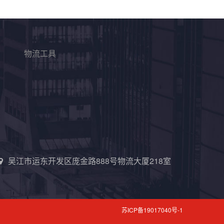
物流工具
吴江市运东开发区庞金路888号物流大厦218室
苏ICP备19017040号-1