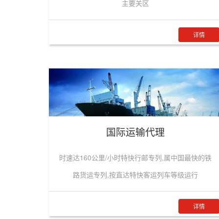
主要关区
详情
国际运输代理
时速达160公里/小时特快行邮专列,属中国最快的铁
路货运专列,按直达特快客运列车等级运行
详情