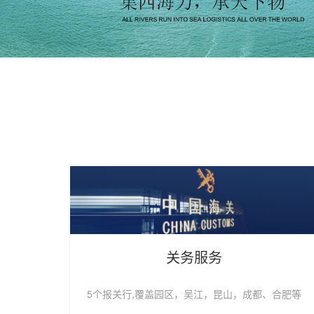
关务服务
5个报关行,覆盖园区，吴江，昆山，成都、合肥等