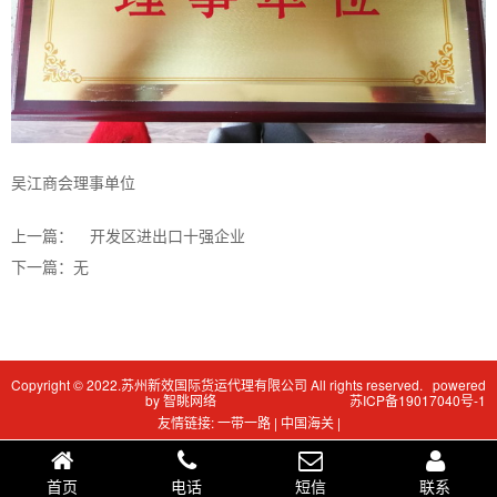
吴江商会理事单位
上一篇：
开发区进出口十强企业
下一篇：无
Copyright © 2022.苏州新效国际货运代理有限公司 All rights reserved. powered
by 智眺网络
苏ICP备19017040号-1
友情链接:
一带一路
|
中国海关
|
首页
电话
短信
联系