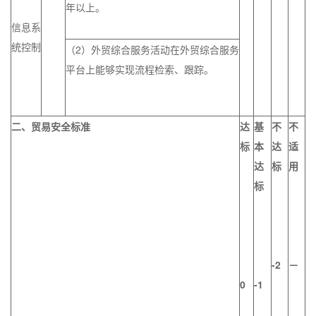
年以上。
信息系
统控制
（2）外贸综合服务活动在外贸综合服务
平台上能够实现流程检索、跟踪。
二、贸易安全标准
达
基
不
不
标
本
达
适
达
标
用
标
-2
－
0
-1