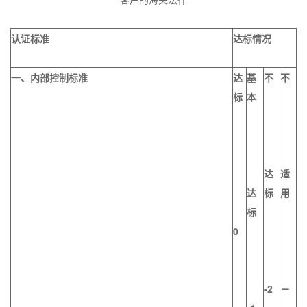
认证标准
达标情况
一、内部控制标准
达
基
不
不
标
本
达
适
达
标
用
标
0
-2
－