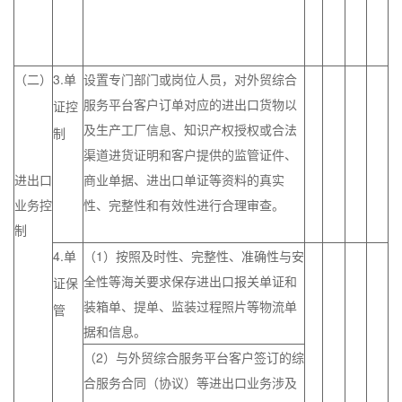
（二）
3.
设置专门部门或岗位人员，对外贸综合
单
服务平台客户订单对应的进出口货物以
证控
及生产工厂信息、知识产权授权或合法
制
渠道进货证明和客户提供的监管证件、
进出口
商业单据、进出口单证等资料的真实
业务控
性、完整性和有效性进行合理审查。
制
4.
（1）按照及时性、完整性、准确性与安
单
全性等海关要求保存进出口报关单证和
证保
装箱单、提单、监装过程照片等物流单
管
据和信息。
（2）与外贸综合服务平台客户签订的综
合服务合同（协议）等进出口业务涉及