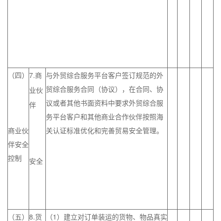
（四）
7.
与外贸综合服务平台客户签订规范的外
商
贸综合服务合同（协议），在合同、协
业伙
议或者其他书面资料中要求外贸综合服
伴
务平台客户和其他商业合作伙伴按照海
商业伙
关认证标准优化和完善贸易安全管理。
伴安全
控制
安全
（五）
8.
（1）建立对订单装运的货物、物品真实
货